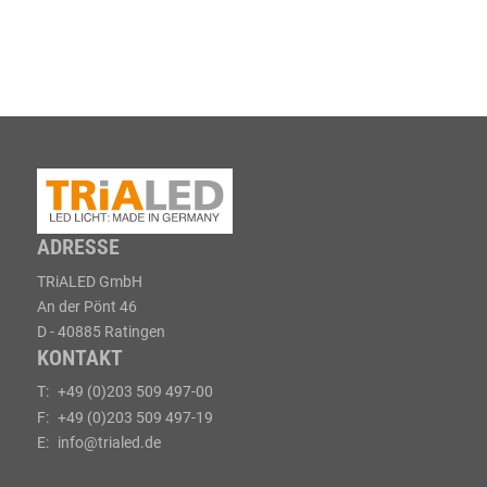
ADRESSE
TRiALED GmbH
An der Pönt 46
D - 40885 Ratingen
KONTAKT
T:
+49 (0)203 509 497-00
F:
+49 (0)203 509 497-19
E:
info@trialed.de