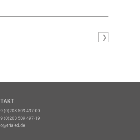
NTAKT
9 (0)203 509 497-00
9 (0)203 509 497-19
fo@trialed.de