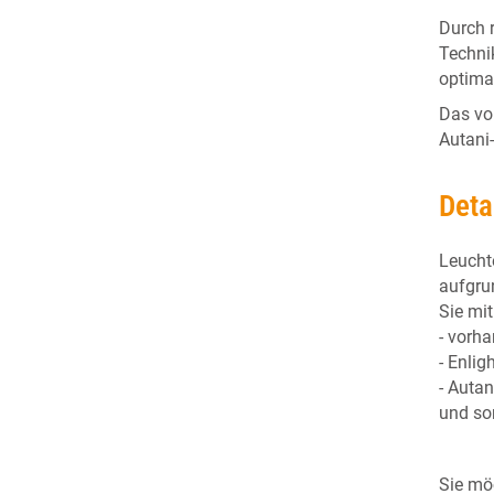
Durch 
Technik
optima
Das vo
Autani
Deta
Leucht
aufgru
Sie mi
- vorh
- Enli
- Autan
und so
Sie mö