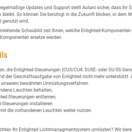
regelmäßige Updates und Support stellt Autani sicher, dass Ih
 bleibt. So können Sie beruhigt in die Zukunft blicken, in dem W
l genutzt wird.
rstehende Schaubild zeit Ihnen, welche Enlighted-Komponenten
-Komponenten ersetze werden.
ils
en, die Enlighted-Steuerungen (CU3/CU4, SU5E- oder SU-5S-Sen
nd der Geschäftsaufgabe von Enlighted nicht mehr unterstützt.
t unserem bewährten Umrüstungsverfahren:
andene Leuchten behalten,
ghted-Steuerungen entfernen,
i-Steuerungen installieren
mit die vorhandenen Leuchten weiter nutzen.
chten Ihr Enlighted Lichtmanagmentsystem umrüsten? Wir berat