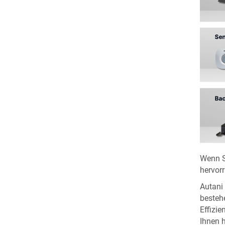
Wenn S
hervor
Autani
besteh
Effizie
Ihnen h