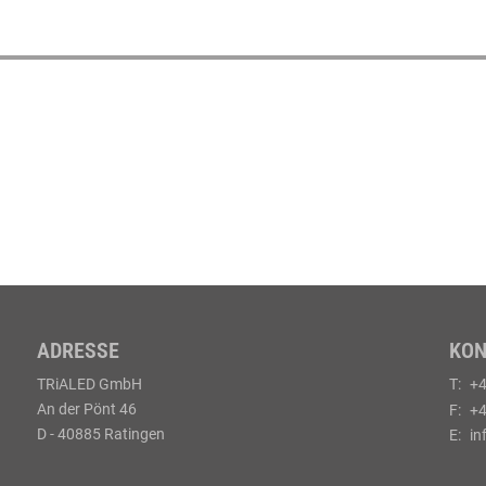
ADRESSE
KO
TRiALED GmbH
T:
+4
An der Pönt 46
F:
+4
D - 40885 Ratingen
E:
in